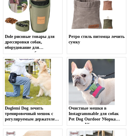
Dole рисовые товары для
Ретро стиль питомца лечить
дрессировки собак,
сумку
оборудование для
дрессировки собак, поясная
сумка, сумка для собак,
сумка для домашних
животных, сумка для
прогулок, сумка для еды,
сумка для закусок
Doglemi Dog лечить
Очистные мешки в
тренировочный мешок с
Instagrammable для собак
регулируемым держателем
Pet Dog Ourdoor Уборка
диспенсирующего дозатора
отходов Уборка отходов
пояса и корма, легко несет
POOP Держатель
сумку