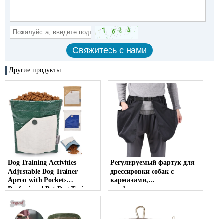
Другие продукты
Dog Training Activities
Регулируемый фартук для
Adjustable Dog Trainer
дрессировки собак с
Apron with Pockets
карманами,
Professional Pet Dog Trainer
профессиональные шорты
Shorts Pants - COPY - jo93h1
для дрессировки собак,
брюки