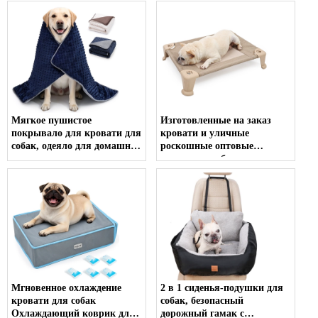
Мягкое пушистое
Изготовленные на заказ
покрывало для кровати для
кровати и уличные
собак, одеяло для домашних
роскошные оптовые
животных, аксессуары для
моющиеся собаки с
домашних животных,
повышенным охлаждением,
безопасное для кожи, одеяло
водонепроницаемая кровать
для собак с
для собак
индивидуальным принтом,
моющийся коврик для
домашних животных
Мгновенное охлаждение
2 в 1 сиденья-подушки для
кровати для собак
собак, безопасный
Охлаждающий коврик для
дорожный гамак с