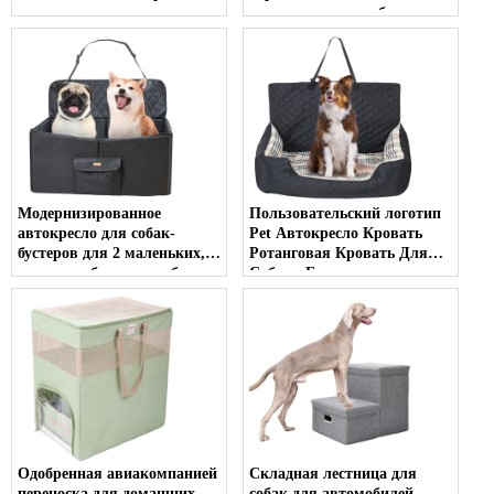
домашних животных
карманами для собак, чехол
Охлаждающий коврик для
на переднее сиденье
собак Дышащая кровать
Удобная кровать для
домашних животных
Классные товары для
домашних животных на
лето
Модернизированное
Пользовательский логотип
автокресло для собак-
Pet Автокресло Кровать
бустеров для 2 маленьких,
Ротанговая Кровать Для
средних и больших собак,
Собаки Безопасность
высокое автокресло для
Большой Размер Кровать
домашних животных,
Для Собаки Для
кровать для собак
Автомобиля
Одобренная авиакомпанией
Складная лестница для
переноска для домашних
собак для автомобилей,