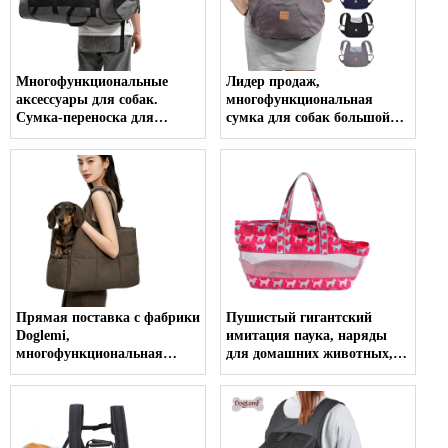
Многофункциональные
Лидер продаж,
аксессуары для собак.
многофункциональная
Сумка-переноска для
сумка для собак большой
домашних животных.
вместимости, роскошная
Удобный и
стильная сумка для выгула
поддерживающий
собак, роскошная сумка-
позвоночник рюкзак
переноска для собак
большой вместимости для
перевозки больших собак.
Прямая поставка с фабрики
Пушистый гигантский
Doglemi,
имитация паука, наряды
многофункциональная
для домашних животных,
роскошная стильная сумка-
костюм для косплея,
слинг для домашних
костюм на Хэллоуин,
животных, аксессуары для
костюм большой собаки-
домашних животных,
паука
роскошная сумка-переноска