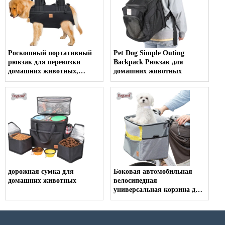
для домашних животных
для наружного
использования
Роскошный портативный
Pet Dog Simple Outing
рюкзак для перевозки
Backpack Рюкзак для
домашних животных,
домашних животных
вентилируемая дышащая
уличная сумка для
перевозки домашних
животных на велосипеде,
мотоцикле
дорожная сумка для
Боковая автомобильная
домашних животных
велосипедная
универсальная корзина для
домашних животных