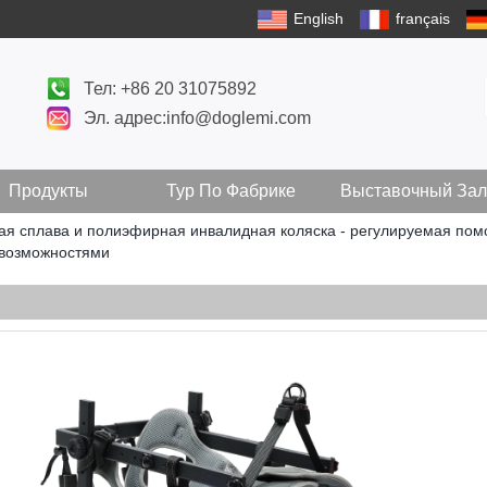
English
français
Тел: +86 20 31075892
Эл. адрес:info@doglemi.com
Продукты
Тур По Фабрике
Выставочный Зал
я сплава и полиэфирная инвалидная коляска - регулируемая пом
 возможностями