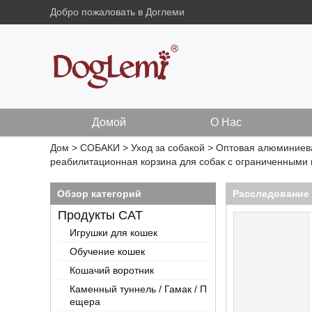
Добро пожаловать в Доглеми
Домой
О Нас
Дом
>
СОБАКИ
>
Уход за собакой
>
Оптовая алюминиева
реабилитационная корзина для собак с ограниченными
Обзор категорий
Расследование
Продукты CAT
Игрушки для кошек
Обучение кошек
Кошачий воротник
Каменный туннель / Гамак / П
ещера