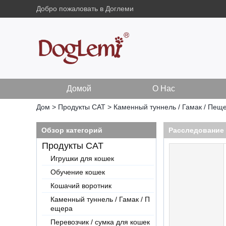
Добро пожаловать в Доглеми
Домой
О Нас
Дом
>
Продукты CAT
>
Каменный туннель / Гамак / Пещ
Обзор категорий
Расследование
Продукты CAT
Игрушки для кошек
Обучение кошек
Кошачий воротник
Каменный туннель / Гамак / П
ещера
Перевозчик / сумка для кошек