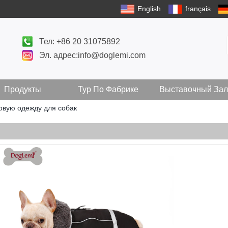
English
français
Тел: +86 20 31075892
Эл. адрес:info@doglemi.com
Продукты
Тур По Фабрике
Выставочный Зал
овую одежду для собак