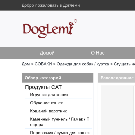
Добро пожаловать в Доглеми
Домой
О Нас
Дом
>
СОБАКИ
>
Одежда для собак / куртка
>
Сгущать н
Обзор категорий
Расследование
Продукты CAT
Игрушки для кошек
Обучение кошек
Кошачий воротник
Каменный туннель / Гамак / П
ещера
Перевозчик / сумка для кошек