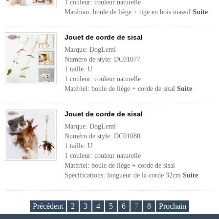
1 couleur: couleur naturelle
Matériau: boule de liège + tige en bois massif
Suite
Jouet de corde de sisal
Marque: DogLemi
Numéro de style: DC01077
1 taille: U
1 couleur: couleur naturelle
Matériel: boule de liège + corde de sisal
Suite
Jouet de corde de sisal
Marque: DogLemi
Numéro de style: DC01080
1 taille: U
1 couleur: couleur naturelle
Matériel: boule de liège + corde de sisal
Spécifications: longueur de la corde 32cm
Suite
Précédent
2
3
4
5
6
7
8
Prochain