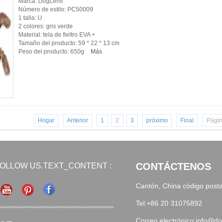
Marca: DogLemi
Número de estilo: PC50009
1 talla: U
2 colores: gris verde
Material: tela de fieltro EVA +
Tamaño del producto: 59 * 22 * ​​13 cm
Peso del producto: 650g
Más
Hogar
Anterior
1
2
3
próximo
Final
Págin
CONTÁCTENOS
OLLOW US.TEXT_CONTENT :
Cantón, China código post
Tel:+86 20 31075892
Correo electrónico:info@d