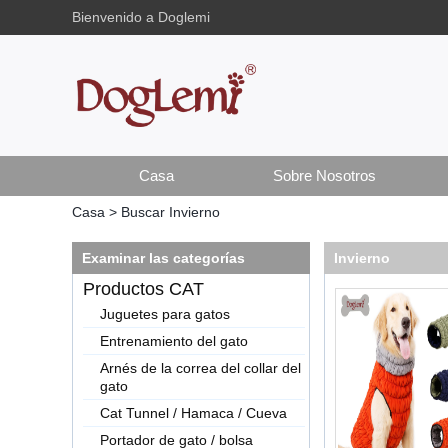
Bienvenido a Doglemi
Casa
Sobre Nosotros
Casa
>
Buscar
Invierno
Examinar las categorías
Invierno
Productos CAT
Juguetes para gatos
Entrenamiento del gato
Arnés de la correa del collar del
gato
Cat Tunnel / Hamaca / Cueva
Portador de gato / bolsa