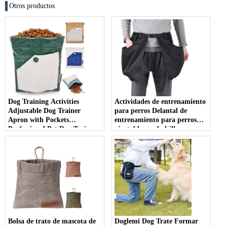
Otros productos
Dog Training Activities
Actividades de entrenamiento
Adjustable Dog Trainer
para perros Delantal de
Apron with Pockets
entrenamiento para perros
Professional Pet Dog Trainer
ajustable con bolsillos
Shorts Pants - COPY - jo93h1
Pantalones cortos de
entrenamiento para perros
profesionales
Bolsa de trato de mascota de
Doglemi Dog Trate Formar