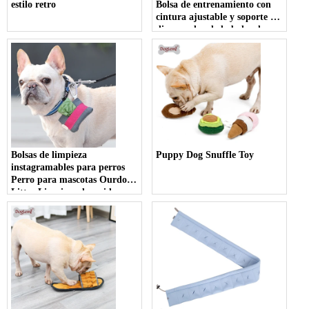
estilo retro
Bolsa de entrenamiento con
cintura ajustable y soporte del
dispensador de la bolsa de
caca, lleva fácilmente la bolsa
de asas
Bolsas de limpieza
Puppy Dog Snuffle Toy
instagramables para perros
Perro para mascotas Ourdoor
Litter Limpieza de residuos
Bolsos Poop Holder Products