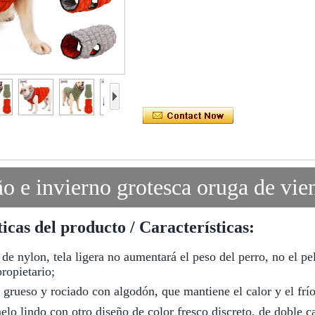
o e invierno grotesca oruga de vien
icas del producto / Características:
a de nylon, tela ligera no aumentará el peso del perro, no el p
propietario;
es grueso y rociado con algodón, que mantiene el calor y el frí
elo lindo con otro diseño de color fresco discreto, de doble ca