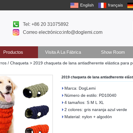
English
français
Tel: +86 20 31075892
Correo electrónico:info@doglemi.com
Productos
Visita A La Fábrica
Show Room
ros / Chaqueta
>
2019 chaqueta de lana antiadherente elástica para p
2019 chaqueta de lana antiadherente elást
Marca: DogLemi
Número de estilo: PD10040
4 tamaños: S M L XL
2 colores: gris naranja azul verde
Material: nylon + algodón