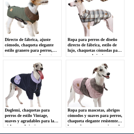
Directo de fábrica, ajuste
Ropa para perros de diseño
cómodo, chaqueta elegante
directo de fábrica, estilo de
estilo granero para perros,
lujo, chaquetas cómodas para
ropa para perros, chaquetas
perros, ropa de invierno para
para perros, ropa de invierno
mascotas para caminar al aire
para mascotas para uso diario
libre
Doglemi, chaquetas para
Ropa para mascotas, abrigos
perros de estilo Vintage,
cómodos y suaves para perros,
suaves y agradables para la
chaqueta elegante resistente a
piel, ropa de invierno para
los arañazos para caminar al
mascotas, abrigo para perros
aire libre