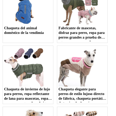
Chaqueta del animal
Fabricante de mascotas,
doméstico de la vendimia
disfraz para perro, ropa para
perros grandes a prueba de
agua, ropa para cachorros
Chaqueta de invierno de lujo
Chaqueta elegante para
para perros, ropa reflectante
perros de estilo lujoso directo
de lana para mascotas, ropa
de fábrica, chaqueta portátil
para perros grandes, abrigo
de terciopelo de neón para
cálido aislado para
perros para caminar al aire
comodidad canina a la moda
libre