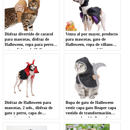
Disfraz divertido de caracol
Venta al por mayor, producto
para mascotas, disfraz de
para mascotas, gato de
Halloween, ropa para perros y
Halloween, ropa de villano
gatos, disfraz de Halloween
para mascotas maléfica,
para perros
disfraz para perro, reina
malvada, disfraz para
mascota
Disfraz de Halloween para
Ropa de gato de Halloween
mascotas, 2 uds., disfraz de
vestir capa gato Reaper capa
gato y perro, capa de
vestido de transformación
vampiro, sombrero con
mascota lavable Ropa de
cuernos de diablo, fiesta de
Halloween Reaper fiesta de
Halloween, Cosplay para
transformación traje lindo