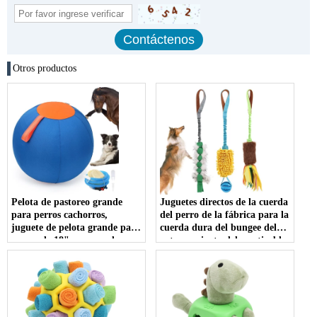
Otros productos
Pelota de pastoreo grande
Juguetes directos de la cuerda
para perros cachorros,
del perro de la fábrica para la
juguete de pelota grande para
cuerda dura del bungee del
perros de 18", carrera de
entrenamiento del masticable
perros de ganado y pelota de
para los juguetes del perro del
rebaño
tira y afloja