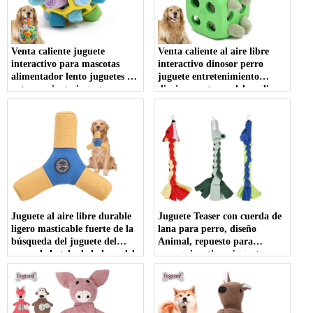
Venta caliente juguete
Venta caliente al aire libre
interactivo para mascotas
interactivo dinosor perro
alimentador lento juguetes de
juguete entretenimiento
entrenamiento juguetes para
diario respetuoso del medio
masticar mascotas juguetes y
ambiente juguetes para
accesorios para movimiento y
mascotas perro juguete de
juego
goma
Juguete al aire libre durable
Juguete Teaser con cuerda de
ligero masticable fuerte de la
lana para perro, diseño
búsqueda del juguete del
Animal, repuesto para
perro de la tela de la lona del
perseguir y tirar, juguete
OEM
interactivo para masticar
mascotas