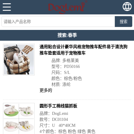
搜索
搜索:春季
通用贴合设计豪华风格宠物推车配件易于清洗狗
推车垫套适用于宠物推车
品牌: 多格莱美
型号：PD50166
尺码：S/L
颜色：棕色/粉色
材质: 涤纶
更多的
圆形手工棉线猫抓板
品牌：DogLemi
款号：DC01104
尺寸：U 40*40CM
4个颜色：棕色 粉色 绿色 黄色