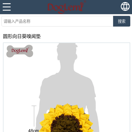
搜索
圆形向日葵嗅闻垫