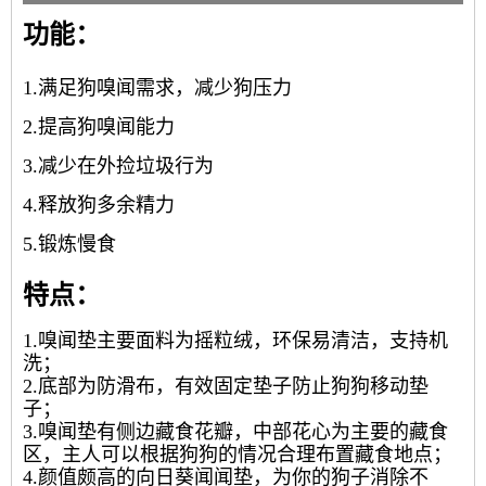
功能：
1.满足狗嗅闻需求，减少狗压力
2.提高狗嗅闻能力
3.减少在外捡垃圾行为
4.释放狗多余精力
5.锻炼慢食
特点：
1.嗅闻垫主要面料为摇粒绒，环保易清洁，支持机
洗；
2.底部为防滑布，有效固定垫子防止狗狗移动垫
子；
3.嗅闻垫有侧边藏食花瓣，中部花心为主要的藏食
区，主人可以根据狗狗的情况合理布置藏食地点；
4.颜值颇高的向日葵闻闻垫，为你的狗子消除不