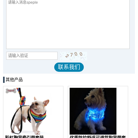
其他产品
彩虹胸背牵引带套装
优质防拉舒适可调节狗背带套