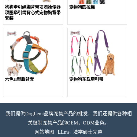
狗狗牵引绳胸背带项圈拾便器
宠物狗圆拉绳
项圈牵引绳背心式宠物胸背带
套装
六色H型胸背套
宠物狗车载牵引带
我们提供DogLemi品牌宠物产品的批发，我们还提供各种相
关缝制宠物产品的OEM，ODM业务。
网站地图
LLms
法学硕士完整