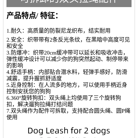
产品特点/ 特征：
1.耐久：高质量的防裂尼龙织布，结实耐用
2.安全：织带带有2条反光条纹，在黑暗中高度可见
和安全
3.防爆冲：织带20cm缓冲带可以延长和吸收冲击，
弹性缓冲设计可以减少你的狗突然起动、制停带来
的影响
4.舒适手柄：内部贴合潜水料，轻弹手感好，防滑
减震，提升握抓舒适度
5.近身控制：在人流多的地方，可以使用手柄近身
控制安抚您的狗狗
6.
360°旋转狗扣：双头绳上均使用了三个旋转狗
扣，解决遛狗拉绳打结问题
7.双头绳作为配件可拆取，支持配合圆头绳、圆P绳
使用