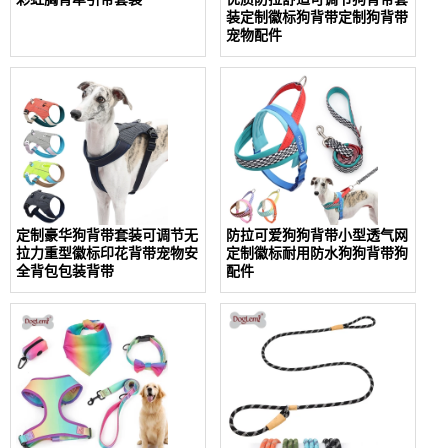
装定制徽标狗背带定制狗背带
宠物配件
定制豪华狗背带套装可调节无
防拉可爱狗狗背带小型透气网
拉力重型徽标印花背带宠物安
定制徽标耐用防水狗狗背带狗
全背包包装背带
配件