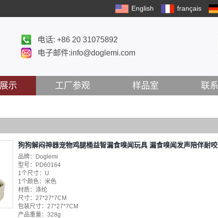
English
français
电话: +86 20 31075892
电子邮件:info@doglemi.com
展示
工厂参观
样品室
联
狗狗解闷神器宠物鸡腿桶益智漏食嗅闻玩具 漏食嗅闻发声陪伴耐
品牌：Doglemi
型号：PD60164
1个尺寸：U
1个颜色：米色
材质：涤纶
尺寸：27*27*7CM
包装尺寸：27*27*7CM
产品重量：328g