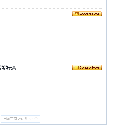
练狗狗玩具
当前页面:2/4 共 39 个