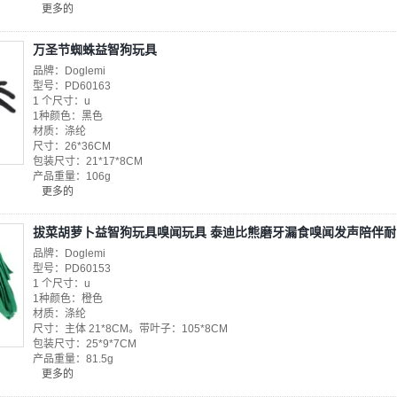
更多的
万圣节蜘蛛益智狗玩具
品牌：Doglemi
型号：PD60163
1 个尺寸：u
1种颜色：黑色
材质：涤纶
尺寸：26*36CM
包装尺寸：21*17*8CM
产品重量：106g
更多的
拔菜胡萝卜益智狗玩具嗅闻玩具 泰迪比熊磨牙漏食嗅闻发声陪伴
品牌：Doglemi
型号：PD60153
1 个尺寸：u
1种颜色：橙色
材质：涤纶
尺寸：主体 21*8CM。带叶子：105*8CM
包装尺寸：25*9*7CM
产品重量：81.5g
更多的