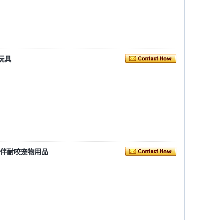
玩具
陪伴耐咬宠物用品