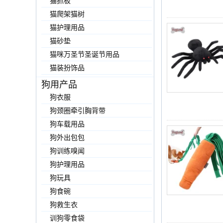
猫抓板
猫爬架猫树
猫护理用品
猫砂垫
猫咪万圣节圣诞节用品
猫装扮饰品
狗用产品
狗衣服
狗颈圈牵引胸背带
狗车载用品
狗外出包包
狗训练嗅闻
狗护理用品
狗玩具
狗食碗
狗救生衣
训狗零食袋