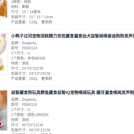
1颜色：绿色
材料：聚酯
尺寸：15 * 14厘米
包装尺寸：15 * 15 * 14cm
产品重量：110g
更多的
小鸭子过河宠物消耗精力安抚藏食漏食幼犬益智闻嗅泰迪狗狗发声
品牌：Doglemi。
款号：PD60124
1个尺寸：U
1个颜色：米色BEIGE
材质：涤纶
尺寸：24*15*22CM
包装尺寸：24*15*22CM
产品重量：162g
更多的
益智藏食狗玩具鳄鱼藏食益智IQ宠物嗅闻玩具 磨牙漏食嗅闻发声
品牌：Doglemi。
款号：PD60118
1个尺寸：U
1个颜色：绿色 GREEN
材质：涤纶
尺寸：40*23*11CM
包装尺寸：40*23*11CM