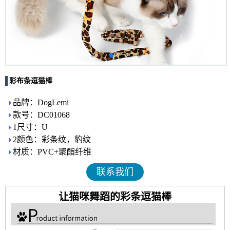
彩布条逗猫棒
品牌：DogLemi
款号：DC01068
1尺寸：U
2颜色：彩条纹，豹纹
材质：PVC+聚酯纤维
联系我们
让猫咪舞蹈的彩条逗猫棒