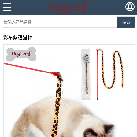
搜索
彩布条逗猫棒