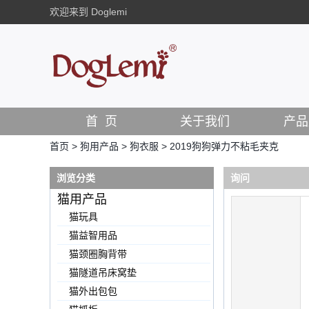
欢迎来到 Doglemi
首 页
关于我们
产品
首页
>
狗用产品
>
狗衣服
>
2019狗狗弹力不粘毛夹克
浏览分类
询问
猫用产品
猫玩具
猫益智用品
猫颈圈胸背带
猫隧道吊床窝垫
猫外出包包