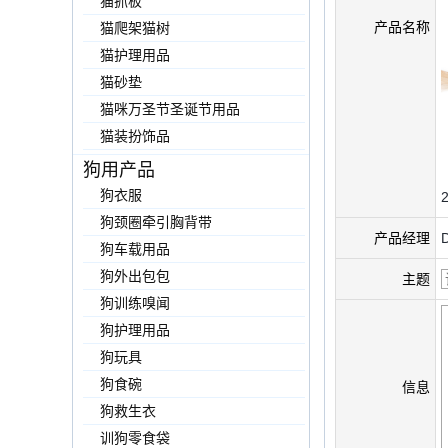
猫抓板
产品名称
猫爬架猫树
猫护理用品
猫砂垫
猫咪万圣节圣诞节用品
猫装扮饰品
狗用产品
狗衣服
狗颈圈牵引胸背带
产品经理
狗车载用品
狗外出包包
主题
狗训练嗅闻
狗护理用品
狗玩具
狗食碗
信息
狗救生衣
训狗零食袋