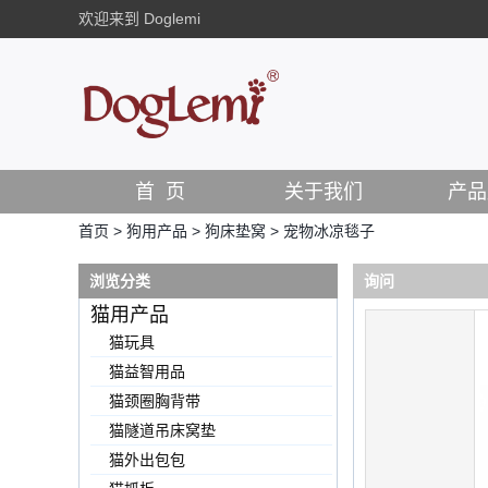
欢迎来到 Doglemi
首 页
关于我们
产品
首页
>
狗用产品
>
狗床垫窝
>
宠物冰凉毯子
浏览分类
询问
猫用产品
猫玩具
猫益智用品
猫颈圈胸背带
猫隧道吊床窝垫
猫外出包包