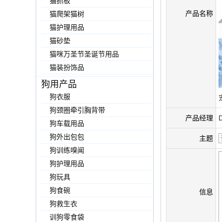
猫抓板
产品名称
猫爬架猫树
猫护理用品
猫砂垫
猫咪万圣节圣诞节用品
猫装扮饰品
狗用产品
狗衣服
狗颈圈牵引胸背带
产品经理
狗车载用品
狗外出包包
主题
狗训练嗅闻
狗护理用品
狗玩具
狗食碗
信息
狗救生衣
训狗零食袋