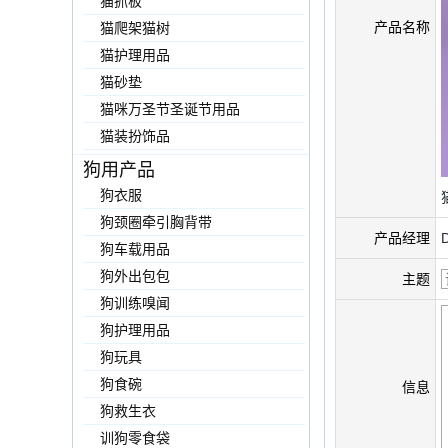
猫抓板
产品名称
猫爬架猫树
猫护理用品
猫砂垫
猫咪万圣节圣诞节用品
猫装扮饰品
狗用产品
狗衣服
狗颈圈牵引胸背带
产品经理
狗车载用品
狗外出包包
主题
狗训练嗅闻
狗护理用品
狗玩具
狗食碗
信息
狗救生衣
训狗零食袋