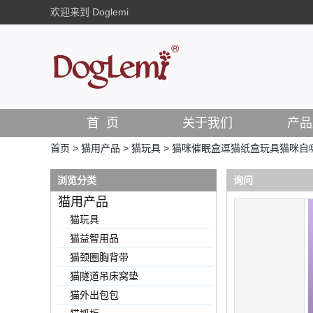
欢迎来到 Doglemi
首 页
关于我们
产品
首页
>
猫用产品
>
猫玩具
>
猫咪催眠盒逗猫纸盒玩具猫咪自
浏览分类
询问
猫用产品
猫玩具
猫益智用品
猫颈圈胸背带
猫隧道吊床窝垫
猫外出包包